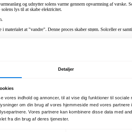
 solvarmeanlæg og udnytter solens varme gennem opvarmning af væske. 
olens lys til at skabe elektricitet.
m.
 i materialet at "vandre". Denne proces skaber strøm. Solceller er samtid
digt med en omformer, der kan omdanne jævnstrøm til vekselstrøm, så d
 er oftest flade og ikke ret høje. De monteres som regel på tagkonstrukt
Detaljer
biler eller lignende.
udlægge arealer til større solcelleanlæg, der kan producerer store mængd
ookies
les for solfangere og solceller er således, at der er perioder i løbet af å
se vores indhold og annoncer, til at vise dig funktioner til sociale
ng.
oplysninger om din brug af vores hjemmeside med vores partnere i
ysepartnere. Vores partnere kan kombinere disse data med andr
et fra din brug af deres tjenester.
maj og juni måned, som har flere klare og solrige dage. Der produceres 
byttet på en solrig sommerdag.