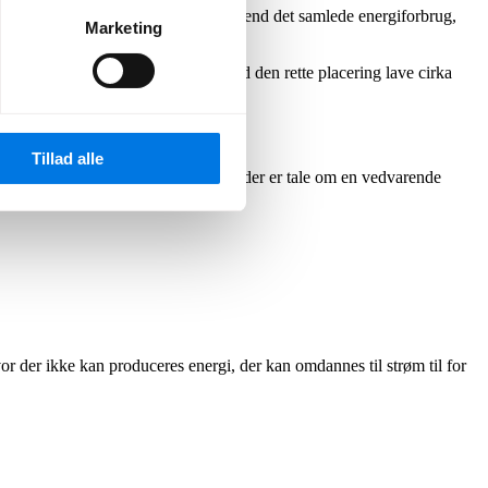
længder svarer til 20.000 gange mere end det samlede energiforbrug,
Marketing
an et almindeligt solcelleanlæg med den rette placering lave cirka
ader.
Tillad alle
rug, der er i verden på årsbasis. Så der er tale om en vedvarende
hvor der ikke kan produceres energi, der kan omdannes til strøm til for