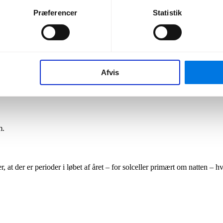
odtager jorden cirka 120.000 terawatt solstråler, hvilket i hele træsko
Præferencer
Statistik
l sol både geografisk og i forhold til taghældning med mere. I Danmark k
 optimale placering være mod syd med en hældning på omkring 30-45 gr
Afvis
le træskolængder svarer til 20.000 gange mere end det samlede energiforb
m.
er, at der er perioder i løbet af året – for solceller primært om natten – 