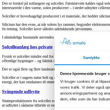
Der er forskel på solfangere og solceller. Førstnævnte kaldes også
interesserede i den varme, solen producerer – i stedet udnytter cellerne s
Solceller er hovedsageligt produceret i et materiale, der hedder siliciu
Silicium har den evne, at når solens lys rammer, begynder elektronerne
én retning. Solceller laver således udelukkende jævnstrøm.
I almindelige husstande anvendes vekselstrøm, hvorfor det er nødven
Solcelleanlæg hos private
Fysisk er solceller mindre end for eksempel solfangere. Solcellepaneler
Samtykke
offentlige bygninger – og faktisk også på andet end huse, for eksempel 
Der er også flere og flere landmænd og andre jordejere, der vælger at 
Denne hjemmeside bruger c
Solceller er i sagens natur helt og aldeles afhængige af solens lys. Fæl
Vi bruger cookies til at tilpas
energi, der kan omdannes til strøm til for eksempel lys eller opvarmni
vores trafik. Vi deler også 
Svingende udbytte
annonceringspartnere og anal
dem, eller som de har indsaml
Strømproduktionen fra solceller er ikke overraskende på sit højeste i 
at udbyttet i sådanne tilfælde er en tiendedel af produktionen eller ud