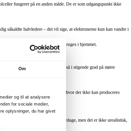
Solceller fungerer på en anden måde. De er som udgangspunkt ikke
ig såkaldte halvledere – det vil sige, at elektronerne kun kan vandre i
en solcelleproducerede energi kan bruges i hjemmet.
ioner på private boliger, men ses også i stigende grad på større
Om
er strøm til forskellige formål.
ret – for solceller primært om natten – hvor der ikke kan produceres
 medier og til at analysere
nden for sociale medier,
e oplysninger, du har givet
også en smule energi på mørke vinterdage, men det er ikke urealistisk,