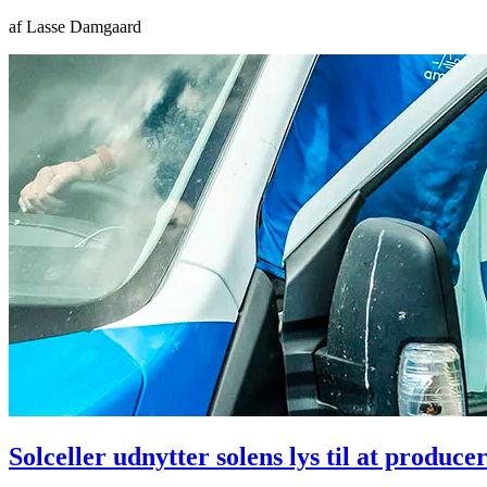
af Lasse Damgaard
Solceller udnytter solens lys til at produc