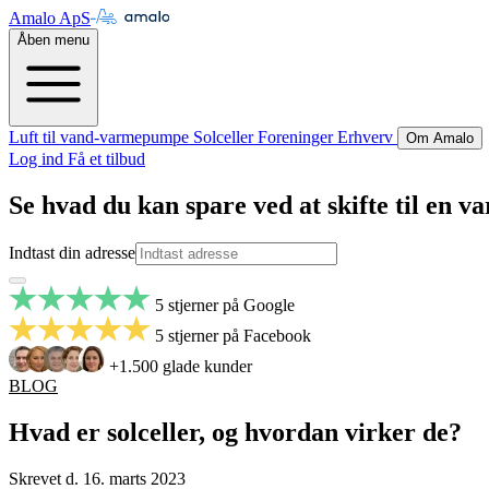
Amalo ApS
Åben menu
Luft til vand-varmepumpe
Solceller
Foreninger
Erhverv
Om Amalo
Log ind
Få et tilbud
Se hvad du kan spare ved at skifte til en
Indtast din adresse
5 stjerner på Google
5 stjerner på Facebook
+1.500 glade kunder
BLOG
Hvad er solceller, og hvordan virker de?
Skrevet d. 16. marts 2023