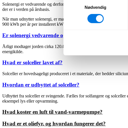
Samtykkevalg
Solenergi er vedvarende og derfor en bæredygtig energikilde. Årligt m
Nødvendig
der er i verden på årsbasis.
Når man udnytter solenergi, er man afhængig af placering i forhold ti
900 kWh per år per installeret kW solcellemodul. I Danmark vil den
Er solenergi vedvarende og bæredygtig?
Årligt modtager jorden cirka 120.000 terawatt solstråler, hvilket i he
energikilde.
Hvad er solceller lavet af?
Solceller er hovedsageligt produceret i et materiale, der hedder siliciu
Hvordan er udbyttet af solceller?
Udbyttet fra solceller er svingende. Fælles for solfangere og solceller 
eksempel lys eller opvarmning.
Hvad koster en luft til vand-varmepumpe?
Hvad er et oliefyr, og hvordan fungerer det?