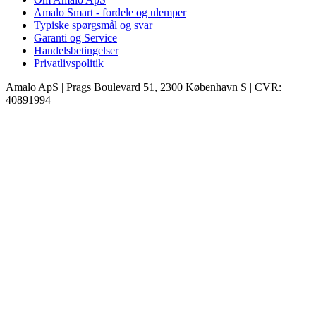
Amalo Smart - fordele og ulemper
Typiske spørgsmål og svar
Garanti og Service
Handelsbetingelser
Privatlivspolitik
Amalo ApS
|
Prags Boulevard 51, 2300 København S
|
CVR:
40891994