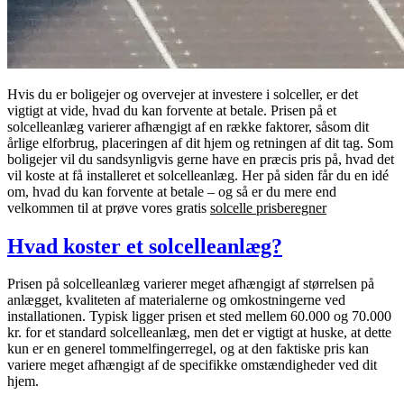
Hvis du er boligejer og overvejer at investere i solceller, er det
vigtigt at vide, hvad du kan forvente at betale. Prisen på et
solcelleanlæg varierer afhængigt af en række faktorer, såsom dit
årlige elforbrug, placeringen af dit hjem og retningen af dit tag. Som
boligejer vil du sandsynligvis gerne have en præcis pris på, hvad det
vil koste at få installeret et solcelleanlæg. Her på siden får du en idé
om, hvad du kan forvente at betale – og så er du mere end
velkommen til at prøve vores gratis
solcelle prisberegner
Hvad koster et solcelleanlæg?
Prisen på solcelleanlæg varierer meget afhængigt af størrelsen på
anlægget, kvaliteten af materialerne og omkostningerne ved
installationen. Typisk ligger prisen et sted mellem 60.000 og 70.000
kr. for et standard solcelleanlæg, men det er vigtigt at huske, at dette
kun er en generel tommelfingerregel, og at den faktiske pris kan
variere meget afhængigt af de specifikke omstændigheder ved dit
hjem.