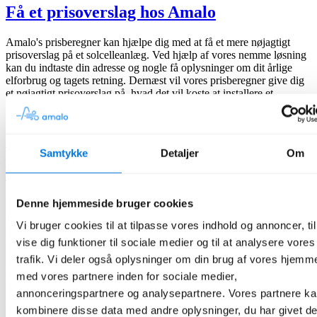
Få et prisoverslag hos Amalo
Amalo's prisberegner kan hjælpe dig med at få et mere nøjagtigt
prisoverslag på et solcelleanlæg. Ved hjælp af vores nemme løsning
kan du indtaste din adresse og nogle få oplysninger om dit årlige
elforbrug og tagets retning. Dernæst vil vores prisberegner give dig
et nøjagtigt prisoverslag på, hvad det vil koste at installere et
solcelleanlæg på dit hjem. Det er en hurtig og nem måde at få en
præcis pris på, hvad det vil koste at få installeret solceller på dit tag.
Find Solcelle prisberegneren her.
Samtykke
Detaljer
Om
Hvorfor vælge solceller?
Der er mange fordele ved at investere i solceller. For det første kan
Denne hjemmeside bruger cookies
solceller hjælpe dig med at spare på din elregning. Når du bruger din
Vi bruger cookies til at tilpasse vores indhold og annoncer, til
solenergi, behøver du ikke at købe strøm fra din elleverandør,
hvilket kan resultere i besparelser på din månedlige elregning.
vise dig funktioner til sociale medier og til at analysere vores
Derudover kan du sælge overskudsstrøm tilbage til elnettet og tjene
trafik. Vi deler også oplysninger om din brug af vores hjemm
penge på den strøm, du producerer.
med vores partnere inden for sociale medier,
Der er også en økonomisk fordel ved at investere i solceller, idet de
annonceringspartnere og analysepartnere. Vores partnere k
kan øge værdien af dit hjem. Klimavenlig varme og energieffektive
kombinere disse data med andre oplysninger, du har givet d
boliger er blevet mere populære i dag, så investeringen i et