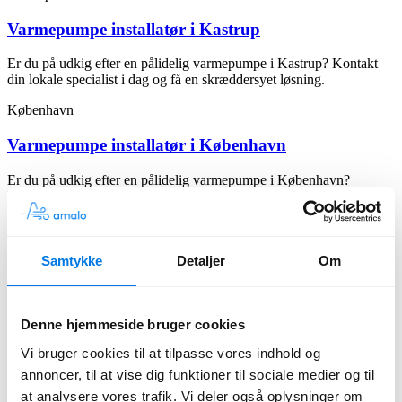
Varmepumpe installatør i Kastrup
Er du på udkig efter en pålidelig varmepumpe i Kastrup? Kontakt
din lokale specialist i dag og få en skræddersyet løsning.
København
Varmepumpe installatør i København
Er du på udkig efter en pålidelig varmepumpe i København?
Kontakt din lokale specialist i dag og få en skræddersyet løsning.
Køge
Varmepumpe installatør i Køge
Samtykke
Detaljer
Om
Er du på udkig efter en pålidelig varmepumpe i Køge? Kontakt din
lokale specialist i dag og få en skræddersyet løsning.
Denne hjemmeside bruger cookies
Korsør
Vi bruger cookies til at tilpasse vores indhold og
annoncer, til at vise dig funktioner til sociale medier og til
Varmepumpe installatør i Korsør
at analysere vores trafik. Vi deler også oplysninger om