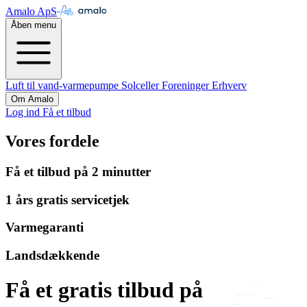
Amalo ApS
Åben menu
Luft til vand-varmepumpe
Solceller
Foreninger
Erhverv
Om Amalo
Log ind
Få et tilbud
Vores fordele
Få et tilbud på 2 minutter
1 års gratis servicetjek
Varmegaranti
Landsdækkende
Få et gratis tilbud på