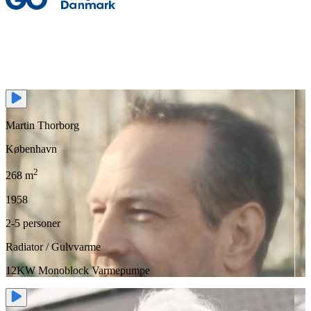
Martin Thorborg
København
2
268 m
1958
2-5 personer
Radiator / Gulvvarme
12KW Monoblock Varmepumpe