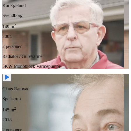
Kai Egelund
Svendborg
2
149 m
2004
2 personer
Radiator / Gulvvarme
5KW Monoblock Varmepumpe
Claus Ramvad
Spenstrup
2
145 m
2018
2 personer