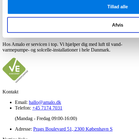
Behøver ikke at varme vandet til +55C°
Tillad alle
Med Amalo Smart kan du køre med væsentligt lavere
brugsvandstemperaturer og spare mange penge.
Afvis
Grøn energi til hele Danmark
Hos Amalo er servicen i top. Vi hjælper dig med luft til vand-
varmepumpe- og solcelle-installationer i hele Danmark.
Kontakt
Email:
hallo@amalo.dk
Telefon:
+45 7174 7031
(Mandag - Fredag 09:00-16:00)
Adresse:
Prags Boulevard 51, 2300 København S