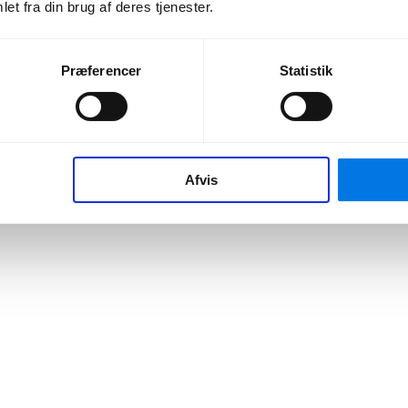
et fra din brug af deres tjenester.
Præferencer
Statistik
Afvis
mpe- og solcelle-installationer i hele Danmark.