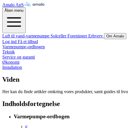
Amalo ApS
Åben menu
Luft til vand-varmepumpe
Solceller
Foreninger
Erhverv
Om Amalo
Log ind
Få et tilbud
Varmepumpe-ordbogen
Teknik
Service og garanti
Økonomi
Installation
Viden
Her kan du finde artikler omkring vores produkter, samt guides til 
Indholdsfortegnelse
Varmepumpe-ordbogen
E