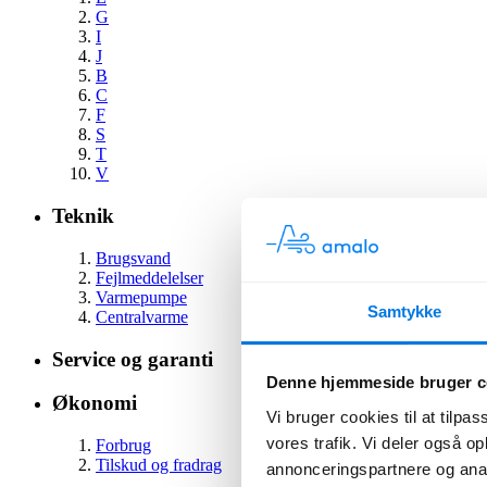
G
I
J
B
C
F
S
T
V
Teknik
Brugsvand
Fejlmeddelelser
Varmepumpe
Samtykke
Centralvarme
Service og garanti
Denne hjemmeside bruger c
Økonomi
Vi bruger cookies til at tilpas
vores trafik. Vi deler også 
Forbrug
Tilskud og fradrag
annonceringspartnere og anal