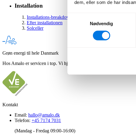
dem, eller som de har indsaml
Installation
Samtykkevalg
Installations-breakdown
Efter installationen
Nødvendig
Solceller
Grøn energi til hele Danmark
Hos Amalo er servicen i top. Vi hjælper dig med luft til vand-varmepu
Kontakt
Email:
hallo@amalo.dk
Telefon:
+45 7174 7031
(Mandag - Fredag 09:00-16:00)