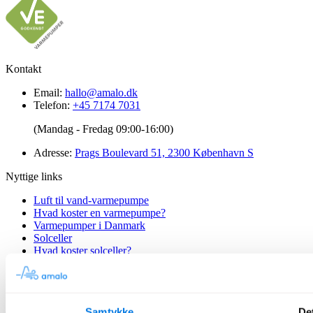
Kontakt
Email:
hallo@amalo.dk
Telefon:
+45 7174 7031
(Mandag - Fredag 09:00-16:00)
Adresse:
Prags Boulevard 51, 2300 København S
Nyttige links
Luft til vand-varmepumpe
Hvad koster en varmepumpe?
Varmepumper i Danmark
Solceller
Hvad koster solceller?
Solceller med batteri
Kombiner varmepumpe og solceller
Elvandvarmer
Samtykke
Det
Om Amalo