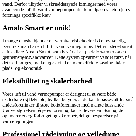
vand. Derfor tilbyder vi skræddersyede løsninger med vores
avancerede luft til vand varmepumper, der kan tilpasses netop jeres
forenings specifikke krav.
Amalo Smart er unik!
I mange danske hjem er en varmtvandsbeholder ikke nødvendig,
især hvis man har en luft-til-vand-varmepumpe. Det er i stedet smart
at installere Amalo Smart, som består af en pladeforvarmer og en
gennemstrømsvandvarmer. Dette system opvarmer vandet først, når
det skal bruges, hvilket gør det til en mere effektiv løsning, både
plads- og økonomisk.
Fleksibilitet og skalerbarhed
Vores luft til vand varmepumper er designet til at være både
skalerbare og fleksible, hvilket betyder, at de kan tilpasses alt fra små
andelsforeninger til store boligforeninger med mange husstande.
Uanset størrelsen på jeres forening, kan vi levere en løsning, der
optimerer energiforbruget og sikrer betydelige besparelser på
varmeregningen.
Professionel rådgivning og vejledning