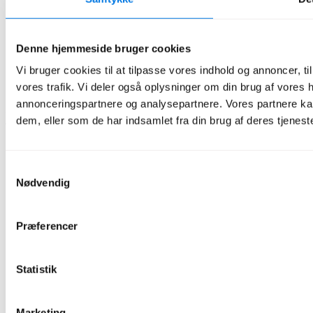
Om Amalo ApS
Amalo Smart - fordele og ulemper
Denne hjemmeside bruger cookies
Typiske spørgsmål og svar
Garanti og Service
Vi bruger cookies til at tilpasse vores indhold og annoncer, til 
Handelsbetingelser
Privatlivspolitik
vores trafik. Vi deler også oplysninger om din brug af vores
annonceringspartnere og analysepartnere. Vores partnere ka
Amalo ApS
|
Prags Boulevard 51, 2300 København S
|
CVR:
dem, eller som de har indsamlet fra din brug af deres tjeneste
40891994
Samtykkevalg
Nødvendig
Præferencer
Statistik
Marketing