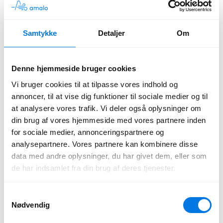
vælge den mest bæredygtige varmeløsning til dit hjem eller
virksomhed. Få en prisoversigt nu!
Indtast din adresse
Samtykke
Detaljer
Om
Bor du i Espergærde og søger råd eller et tilbud på opsætning af en
varmepumpe til dit hjem i Espergærde? Amalo er din komplette
Denne hjemmeside bruger cookies
løsning i Espergærde. Vi specialiserer os i varmepumper i
Espergærde - det er vores hovedfokus!
Vi bruger cookies til at tilpasse vores indhold og
annoncer, til at vise dig funktioner til sociale medier og til
Hvad skal du overveje ved valg af
at analysere vores trafik. Vi deler også oplysninger om
varmepumpe i Espergærde?
din brug af vores hjemmeside med vores partnere inden
for sociale medier, annonceringspartnere og
Beslutningen om at få en varmepumpe i Espergærde er ikke altid
analysepartnere. Vores partnere kan kombinere disse
ligetil. Der er mange fordele, såsom energieffektivitet og
data med andre oplysninger, du har givet dem, eller som
bæredygtighed, men det er også vigtigt at overveje de indledende
omkostninger og den nødvendige plads til installation. For mange i
de har indsamlet fra din brug af deres tjenester.
Espergærde er det en investering, der betaler sig over tid, især med
de stigende energipriser.
Samtykkevalg
Derudover er det afgørende at tænke på varmepumpens levetid og
Nødvendig
eventuelle vedligeholdelsesomkostninger. At konsultere en ekspert i
Espergærde kan hjælpe dig med at træffe en informeret beslutning.