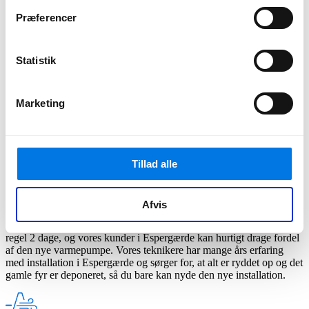
Med den rette viden kan beboere i Espergærde gøre en informeret
Præferencer
beslutning og drage fordel af de mange fordele ved varmepumper.
Ud fra feedback fra lokale i Espergærde har mange bemærket
betydelige besparelser med denne investering.
Statistik
Varmepumpe installatør i Espergærde
Er du bosat i Espergærde og overvejer en varmepumpe? Hos Amalo
Marketing
ønsker vi at det er nemt at få en pris på en varmepumpe i
Espergærde. Derfor har vi udviklet en prisberegner. Her kan du få et
uforpligtende tilbud på en varmepumpe – og det gør du ved blot at
indtaste din adresse i Espergærde, og vupti, så er du i gang.
Tillad alle
Indtast din adresse
Afvis
Amalos team af eksperter er dedikerede til at installere luft til vand-
varmepumper for indbyggere i Espergærde. Installationen tager som
regel 2 dage, og vores kunder i Espergærde kan hurtigt drage fordel
af den nye varmepumpe. Vores teknikere har mange års erfaring
med installation i Espergærde og sørger for, at alt er ryddet op og det
gamle fyr er deponeret, så du bare kan nyde den nye installation.