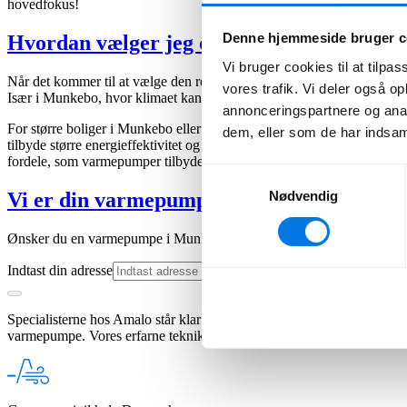
hovedfokus!
Denne hjemmeside bruger c
Hvordan vælger jeg den rette varmepump
Vi bruger cookies til at tilpas
Når det kommer til at vælge den rette varmepumpe i Munkebo, er det afg
vores trafik. Vi deler også 
Især i Munkebo, hvor klimaet kan variere, er det vigtigt at have den
annonceringspartnere og anal
For større boliger i Munkebo eller dem med større varmebehov, kan j
dem, eller som de har indsaml
tilbyde større energieffektivitet og besparelser over tid. Det er vigti
fordele, som varmepumper tilbyder. Ud fra feedback fra lokale i Mu
Samtykkevalg
Nødvendig
Vi er din varmepumpe installatør i Munke
Ønsker du en varmepumpe i Munkebo? Amalo gør det nemt for dig at få e
Indtast din adresse
Specialisterne hos Amalo står klar til at hjælpe indbyggere i Munkebo
varmepumpe. Vores erfarne teknikere i Munkebo sørger for, at alt går s