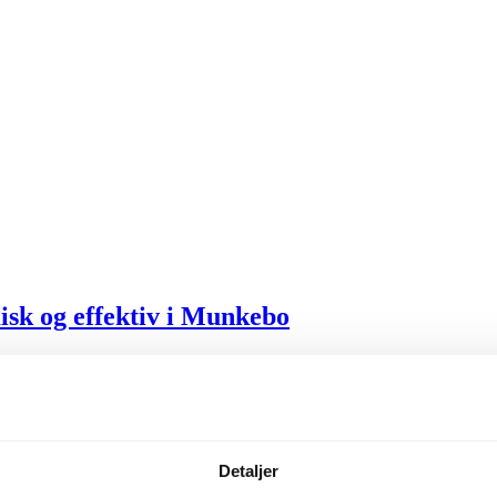
sk og effektiv i Munkebo
malo er vi specialister, når det kommer til installation, service og ve
rsigt nu!
Detaljer
rmepumpe til dit hjem i Munkebo? Amalo er din komplette løsning i Mun