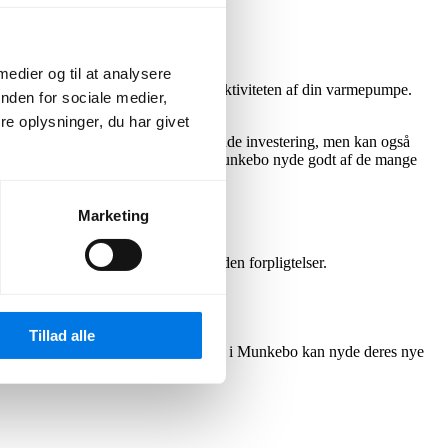
 medier og til at analysere
ering kan disse faktorer påvirke effektiviteten af din varmepumpe.
nden for sociale medier,
e oplysninger, du har givet
e systemer kræver en større indledende investering, men kan også
ed den rette information kan beboere i Munkebo nyde godt af de mange
g.
Marketing
resse i Munkebo, og få et tilbud uden forpligtelser.
Tillad alle
tallationen typisk færdig, og beboerne i Munkebo kan nyde deres nye