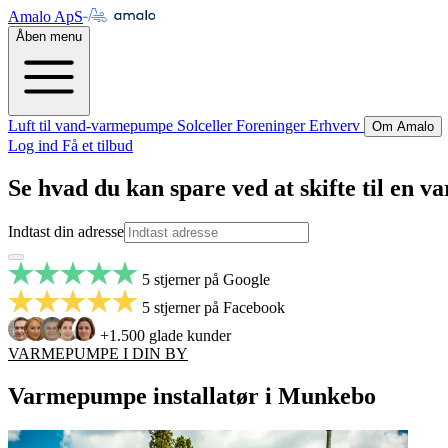
Amalo ApS
Åben menu
Luft til vand-varmepumpe
Solceller
Foreninger
Erhverv
Om Amalo
Log ind
Få et tilbud
Se hvad du kan spare ved at skifte til en
Indtast din adresse
5 stjerner på Google
5 stjerner på Facebook
+1.500 glade kunder
VARMEPUMPE I DIN BY
Varmepumpe installatør i Munkebo