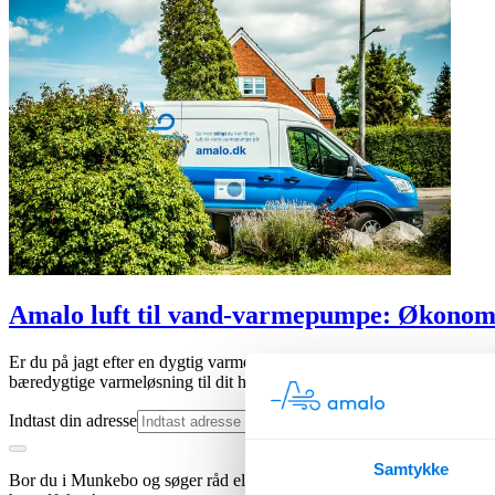
Amalo luft til vand-varmepumpe: Økonomi
Er du på jagt efter en dygtig varmepumpeinstallatør i Munkebo? Hos A
bæredygtige varmeløsning til dit hjem eller virksomhed. Få en prisove
Indtast din adresse
Samtykke
Bor du i Munkebo og søger råd eller et tilbud på opsætning af en va