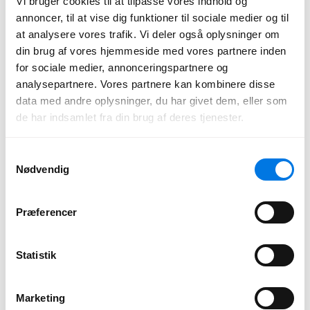
Vi bruger cookies til at tilpasse vores indhold og
ved meget lave udetemperaturer. Mange andre modeller på markedet
annoncer, til at vise dig funktioner til sociale medier og til
bliver mindre effektive i frostvejr. Den model, vi installerer, holder
sin nominelle effekt helt ned til 20 minusgrader uden at bruge en
at analysere vores trafik. Vi deler også oplysninger om
elektrisk forvarmer.
din brug af vores hjemmeside med vores partnere inden
for sociale medier, annonceringspartnere og
analysepartnere. Vores partnere kan kombinere disse
Grøn energi til hele Danmark
data med andre oplysninger, du har givet dem, eller som
de har indsamlet fra din brug af deres tjenester.
Hos Amalo er servicen i top. Vi hjælper dig med luft til vand-
varmepumpe- og solcelle-installationer i hele Danmark.
Samtykkevalg
Nødvendig
Præferencer
Kontakt
Email:
hallo@amalo.dk
Statistik
Telefon:
+45 7174 7031
(Mandag - Fredag 09:00-16:00)
Marketing