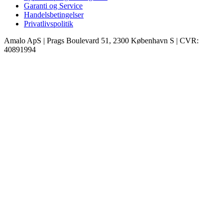
Garanti og Service
Handelsbetingelser
Privatlivspolitik
Amalo ApS
|
Prags Boulevard 51, 2300 København S
|
CVR:
40891994