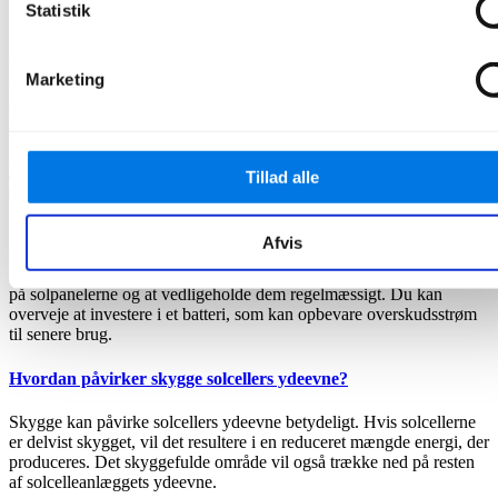
verden og kan producere strøm selv ved lave indstrålinger,
Statistik
hvilket gør dem velegnede til brug på overskyede dage.
Ved at investere i solceller til sommerhuset kan man ikke kun spare
Marketing
penge og være mere bæredygtig, men også øge værdien af sit
sommerhus. Amalo tilbyder en af de bedste løsninger på markedet,
og den kan tilpasses til dit sommerhus' specifikke behov og forbrug.
Hvordan kan jeg maksimere udbyttet af mine solceller i
Tillad alle
sommerhuset?
For at maksimere udbyttet af solceller i sommerhuset bør du først
Afvis
dimensionere solcelleanlægget korrekt og placere solpanelerne på et
sted med maksimal solstråling. Det er også vigtigt at undgå skygge
på solpanelerne og at vedligeholde dem regelmæssigt. Du kan
overveje at investere i et batteri, som kan opbevare overskudsstrøm
til senere brug.
Hvordan påvirker skygge solcellers ydeevne?
Skygge kan påvirke solcellers ydeevne betydeligt. Hvis solcellerne
er delvist skygget, vil det resultere i en reduceret mængde energi, der
produceres. Det skyggefulde område vil også trække ned på resten
af solcelleanlæggets ydeevne.