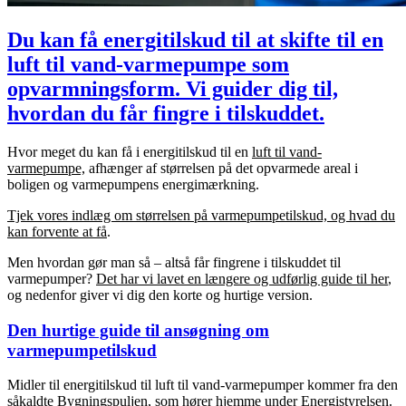
Du kan få energitilskud til at skifte til en
luft til vand-varmepumpe som
opvarmningsform. Vi guider dig til,
hvordan du får fingre i tilskuddet.
Hvor meget du kan få i energitilskud til en
luft til vand-
varmepumpe,
afhænger af størrelsen på det opvarmede areal i
boligen og varmepumpens energimærkning.
Tjek vores indlæg om størrelsen på varmepumpetilskud, og hvad du
kan forvente at få
.
Men hvordan gør man så – altså får fingrene i tilskuddet til
varmepumper?
Det har vi lavet en længere og udførlig guide til her
,
og nedenfor giver vi dig den korte og hurtige version.
Den hurtige guide til ansøgning om
varmepumpetilskud
Midler til energitilskud til luft til vand-varmepumper kommer fra den
såkaldte Bygningspuljen, som hører hjemme under Energistyrelsen.