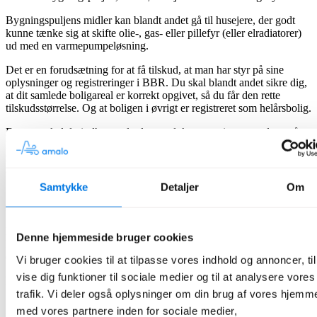
Bygningspuljens midler kan blandt andet gå til husejere, der godt
kunne tænke sig at skifte olie-, gas- eller pillefyr (eller elradiatorer)
ud med en varmepumpeløsning.
Det er en forudsætning for at få tilskud, at man har styr på sine
oplysninger og registreringer i BBR. Du skal blandt andet sikre dig,
at dit samlede boligareal er korrekt opgivet, så du får den rette
tilskudsstørrelse. Og at boligen i øvrigt er registreret som helårsbolig.
Dernæst skal du indhente al relevant dokumentation, som du også
kan læse mere om i vores udførlige guide. Du skal blandt andet have
indhentet en tingbogsattest, som du skal bruge i
ansøgningsprocessen.
Samtykke
Detaljer
Om
Selve ansøgningen kan du derefter gå i gang med. Du skal ind på
følgende hjemmeside:
Sparenergi.dk/tilskud
Når du er logget ind og klar, skal du indtaste en række oplysninger.
Denne hjemmeside bruger cookies
Blandt andet om den varmepumpeløsning, du søger tilskud til, og
dennes energimærkning.
Vi bruger cookies til at tilpasse vores indhold og annoncer, til
vise dig funktioner til sociale medier og til at analysere vores
Hvis du ønsker at købe en varmepumpe hos Amalo, skal du vælge
trafik. Vi deler også oplysninger om din brug af vores hjemm
"A++" som energimærkning.
med vores partnere inden for sociale medier,