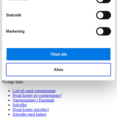
Hos Amalo er servicen i top. Vi hjælper dig med luft til vand-
varmepumpe- og solcelle-installationer i hele Danmark.
Statistik
Marketing
Kontakt
Email:
hallo@amalo.dk
Tillad alle
Telefon:
+45 7174 7031
(Mandag - Fredag 09:00-16:00)
Afvis
Adresse:
Prags Boulevard 51, 2300 København S
Nyttige links
Luft til vand-varmepumpe
Hvad koster en varmepumpe?
Varmepumper i Danmark
Solceller
Hvad koster solceller?
Solceller med batteri