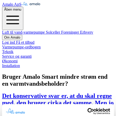
Amalo ApS
Åben menu
Luft til vand-varmepumpe
Solceller
Foreninger
Erhverv
Om Amalo
Log ind
Få et tilbud
Varmepumpe-ordbogen
Teknik
Service og garanti
Økonomi
Installation
Bruger Amalo Smart mindre strøm end
en varmtvandsbeholder?
Det konservative svar er, at du skal regne
med, den bruger cirka det samme. Men jo
mere forbrugsdata, vi får ind fra kunder,