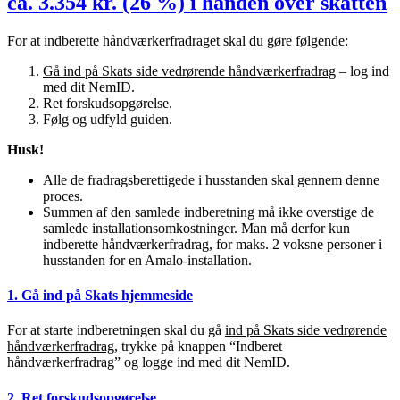
ca. 3.354 kr. (26 %) i hånden over skatten
For at indberette håndværkerfradraget skal du gøre følgende:
Gå ind på Skats side vedrørende håndværkerfradrag
– log ind
med dit NemID.
Ret forskudsopgørelse.
Følg og udfyld guiden.
Husk!
Alle de fradragsberettigede i husstanden skal gennem denne
proces.
Summen af den samlede indberetning må ikke overstige de
samlede installationsomkostninger. Man må derfor kun
indberette håndværkerfradrag, for maks. 2 voksne personer i
husstanden for en Amalo-installation.
1. Gå ind på Skats hjemmeside
For at starte indberetningen skal du gå
ind på Skats side vedrørende
håndværkerfradrag
, trykke på knappen “Indberet
håndværkerfradrag” og logge ind med dit NemID.
2. Ret forskudsopgørelse