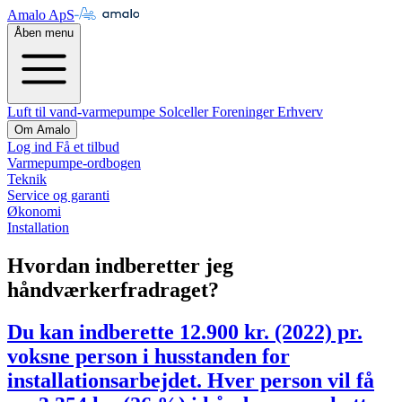
Amalo ApS
Åben menu
Luft til vand-varmepumpe
Solceller
Foreninger
Erhverv
Om Amalo
Log ind
Få et tilbud
Varmepumpe-ordbogen
Teknik
Service og garanti
Økonomi
Installation
Hvordan indberetter jeg
håndværkerfradraget?
Du kan indberette 12.900 kr. (2022) pr.
voksne person i husstanden for
installationsarbejdet. Hver person vil få