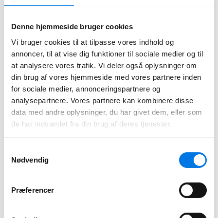
boligtype. I de fleste tilfælde vil det være en helårsbolig, men hvis
installationen har fundet sted i et sommerhus, skal du vælge
Fritidsbolig.
Denne hjemmeside bruger cookies
Vi bruger cookies til at tilpasse vores indhold og
annoncer, til at vise dig funktioner til sociale medier og til
at analysere vores trafik. Vi deler også oplysninger om
din brug af vores hjemmeside med vores partnere inden
for sociale medier, annonceringspartnere og
analysepartnere. Vores partnere kan kombinere disse
data med andre oplysninger, du har givet dem, eller som
de har indsamlet fra din brug af deres tjenester.
Derefter skal du vælge, hvilken type arbejde der er blevet udført.
Samtykkevalg
Her vælger du “Energibesparelser”.
Nødvendig
Præferencer