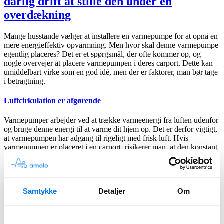
dårlig drift at stille den under en
overdækning
Mange husstande vælger at installere en varmepumpe for at opnå en
mere energieffektiv opvarmning. Men hvor skal denne varmepumpe
egentlig placeres? Det er et spørgsmål, der ofte kommer op, og
nogle overvejer at placere varmepumpen i deres carport. Dette kan
umiddelbart virke som en god idé, men der er faktorer, man bør tage
i betragtning.
Luftcirkulation er afgørende
Varmepumper arbejder ved at trække varmeenergi fra luften udenfor
og bruge denne energi til at varme dit hjem op. Det er derfor vigtigt,
at varmepumpen har adgang til rigeligt med frisk luft. Hvis
varmepumpen er placeret i en carport, risikerer man, at den konstant
vil trække den samme luft ind, hvilket vil føre til ineffektiv drift.
Fald i SCOP-værdien
Samtykke
Detaljer
Om
SCOP-værdien, eller den sæsonmæssige effektivitetsfaktor, kan
falde markant, hvis varmepumpen ikke har adgang til frisk luft. En
lav
SCOP-værdi
betyder, at du vil få en højere varmeregning, da
varmepumpen skal arbejde hårdere for at producere den samme