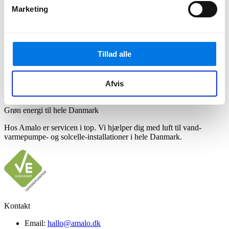
en placering lige uden for carporten, hvor der er bedre adgang til
Marketing
frisk luft.
Konklusion
Selvom det kan virke fristende at placere varmepumpen i carporten
Tillad alle
for at skjule den eller beskytte den mod vejrforhold, anbefaler vi
stærkt, at du overvejer
Afvis
Grøn energi til hele Danmark
Hos Amalo er servicen i top. Vi hjælper dig med luft til vand-
varmepumpe- og solcelle-installationer i hele Danmark.
Kontakt
Email:
hallo@amalo.dk