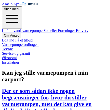
Amalo ApS
Åben menu
Luft til vand-varmepumpe
Solceller
Foreninger
Erhverv
Om Amalo
Log ind
Få et tilbud
Varmepumpe-ordbogen
Teknik
Service og garanti
Økonomi
Installation
Kan jeg stille varmepumpen i min
carport?
Der er som sådan ikke nogen
begrænsninger for, hvor du stiller
varmepumpen, men det kan give en